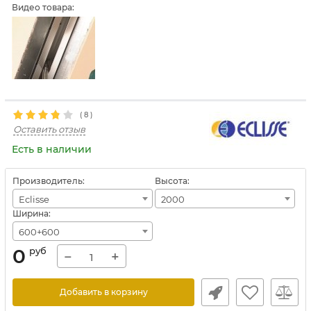
Видео товара:
(
8
)
Оставить отзыв
Есть в наличии
Производитель:
Высота:
Eclisse
2000
Ширина:
600+600
0
руб
−
+
Добавить в корзину