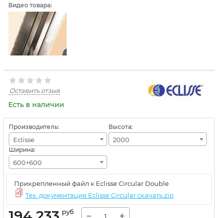
Видео товара:
Оставить отзыв
Есть в наличии
Производитель:
Высота:
Eclisse
2000
Ширина:
600+600
Прикрепленный файл к Eclisse Circular Double
Тех. документация Eclisse Circular скачать.zip
194 233
руб
−
+